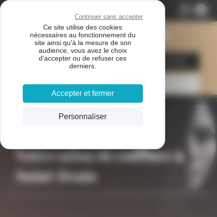
Panneau de gestion des cookies
Votre salon de coiffure Saint-Denis 97400
Continuer sans accepter
Ce site utilise des cookies
Laali Lamarque
nécessaires au fonctionnement du
site ainsi qu'à la mesure de son
audience, vous avez le choix
d'accepter ou de refuser ces
02 62 01 31 00
derniers.
Prendre RDV
Accepter et fermer
Personnaliser
Votre salon de coiffure à
Saint-Denis